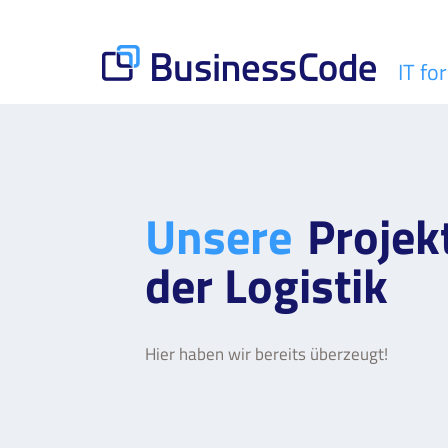
Skip
to
content
IT fo
BusinessCode
Unsere
Projek
der Logistik
Hier haben wir bereits überzeugt!