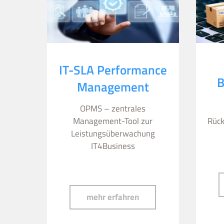
IT-SLA Performance
B
Management
OPMS – zentrales
Management-Tool zur
Rück
Leistungsüberwachung
IT4Business
IT-SLA Performance 
mehr erfahren