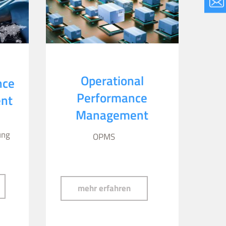
Operational
nce
Performance
nt
Management
ung
OPMS
mplex Reference Data Management
Operational Performanc
mehr erfahren