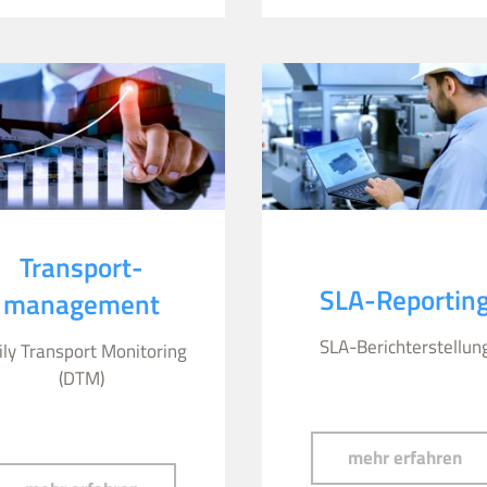
Transport-
SLA-Reportin
management
SLA-Berichterstellun
ily Transport Monitoring
(DTM)
SL
mehr erfahren