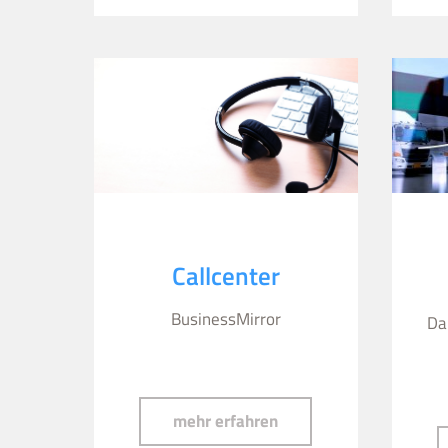
Callcenter
BusinessMirror
Da
Callcenter
mehr erfahren