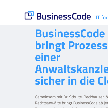
Skip
to
content
IT fo
BusinessCode
BusinessCode
bringt Prozes
einer
Anwaltskanzle
sicher in die C
Gemeinsam mit Dr. Schulte-Beckhausen 
Rechtsanwälte bringt BusinessCode ab jet