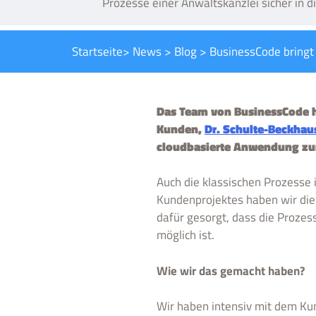
Prozesse einer Anwaltskanzlei sicher in di
Startseite
>
News
>
Blog
>
BusinessCode bringt 
Das Team von BusinessCode h
Kunden,
Dr. Schulte-Beckhau
cloudbasierte Anwendung zur 
Auch die klassischen Prozesse
Kundenprojektes haben wir die
dafür gesorgt, dass die Proze
möglich ist.
Wie wir das gemacht haben?
Wir haben intensiv mit dem Ku