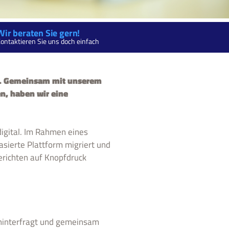
Wir beraten Sie gern!
ontaktieren Sie uns doch einfach
t. Gemeinsam mit unserem
en, haben wir eine
igital. Im Rahmen eines
sierte Plattform migriert und
erichten auf Knopfdruck
 hinterfragt und gemeinsam