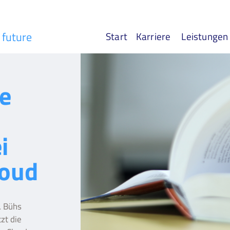
r future
Start
Karriere
Leistungen
se
i
loud
& Bühs
zt die