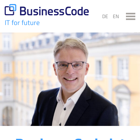
Skip
to
DE
EN
content
IT for future
BusinessCode