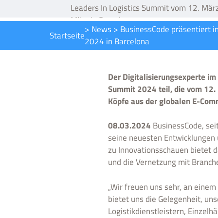
Leaders In Logistics Summit vom 12. Mär
März in Barcelona
>
News
>
BusinessCode präsentiert i
Startseite
2024 in Barcelona
Der Digitalisierungsexperte im
Summit 2024 teil, die vom 12.
Köpfe aus der globalen E-Com
08.03.2024
BusinessCode, seit
seine neuesten Entwicklungen u
zu Innovationsschauen bietet 
und die Vernetzung mit Branch
„Wir freuen uns sehr, an einem
bietet uns die Gelegenheit, un
Logistikdienstleistern, Einzelh