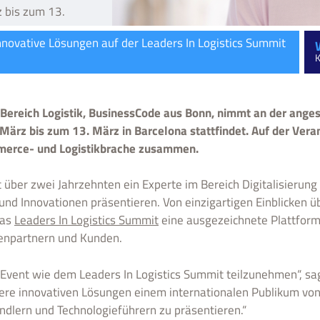
z bis zum 13.
nnovative Lösungen auf der Leaders In Logistics Summit
K
 Bereich Logistik, BusinessCode aus Bonn, nimmt an der ange
 März bis zum 13. März in Barcelona stattfindet. Auf der Ve
merce- und Logistikbrache zusammen.
 über zwei Jahrzehnten ein Experte im Bereich Digitalisierung
nd Innovationen präsentieren. Von einzigartigen Einblicken übe
das
Leaders In Logistics Summit
eine ausgezeichnete Plattform
enpartnern und Kunden.
 Event wie dem Leaders In Logistics Summit teilzunehmen“, sa
sere innovativen Lösungen einem internationalen Publikum vo
ändlern und Technologieführern zu präsentieren.“