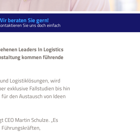
Wir beraten Sie gern!
ontaktieren Sie uns doch einfach
sehenen Leaders In Logistics
ranstaltung kommen führende
 und Logistiklösungen, wird
r exklusive Fallstudien bis hin
 für den Austausch von Ideen
gt CEO Martin Schulze. „Es
n Führungskräften,