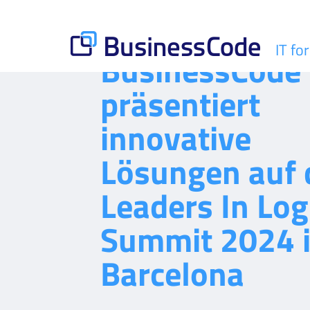
Skip
to
content
IT fo
BusinessCode
BusinessCode
präsentiert
innovative
Lösungen auf 
Leaders In Log
Summit 2024 
Barcelona