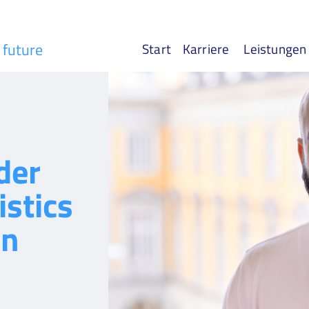
r future
Start
Karriere
Leistungen
der
istics
in