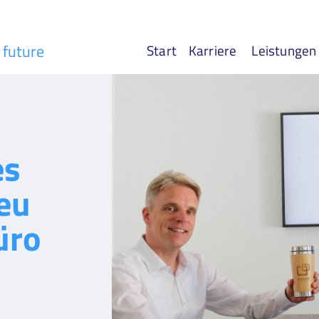
r future
Start
Karriere
Leistungen
es
eu
üro