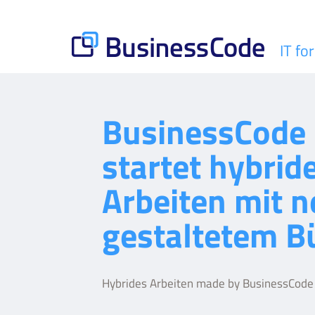
Skip
to
content
IT fo
BusinessCode
BusinessCode
startet hybrid
Arbeiten mit n
gestaltetem B
Hybrides Arbeiten made by BusinessCode