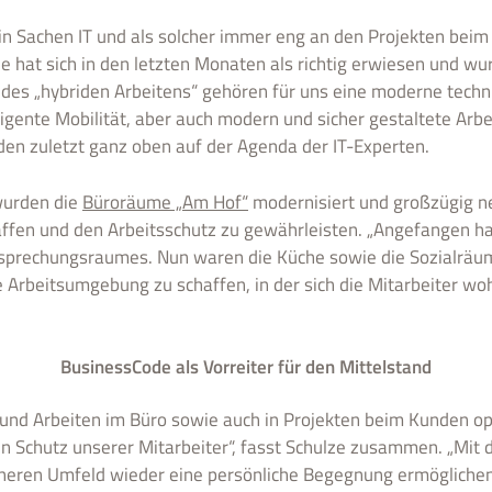
 in Sachen IT und als solcher immer eng an den Projekten beim 
e hat sich in den letzten Monaten als richtig erwiesen und wu
es „hybriden Arbeitens“ gehören für uns eine moderne technisc
elligente Mobilität, aber auch modern und sicher gestaltete Ar
den zuletzt ganz oben auf der Agenda der IT-Experten.
wurden die
Büroräume „Am Hof“
modernisiert und großzügig ne
fen und den Arbeitsschutz zu gewährleisten. „Angefangen hab
sprechungsraumes. Nun waren die Küche sowie die Sozialräume
 Arbeitsumgebung zu schaffen, in der sich die Mitarbeiter woh
BusinessCode als Vorreiter für den Mittelstand
und Arbeiten im Büro sowie auch in Projekten beim Kunden opt
en Schutz unserer Mitarbeiter“, fasst Schulze zusammen. „M
cheren Umfeld wieder eine persönliche Begegnung ermöglichen