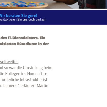
Wir beraten Sie gern!
ontaktieren Sie uns doch einfach
s IT-Dienstleisters. Ein
rnisierten Büroräume in der
weltweites
Und so war die Umstellung beim
die Kollegen ins Homeoffice
orderliche Infrastruktur ist
 bemerkt“, erläutert Martin