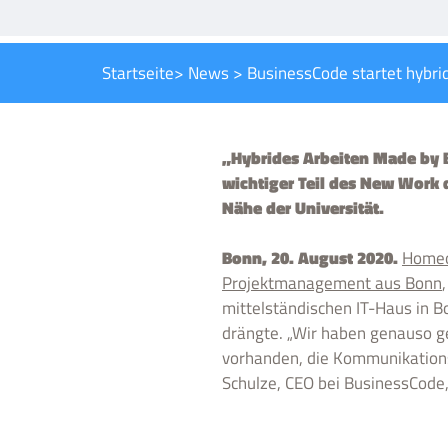
Startseite
>
News
>
BusinessCode startet hybri
„Hybrides Arbeiten Made by B
wichtiger Teil des New Work d
Nähe der Universität.
Bonn, 20. August 2020.
Homeo
Projektmanagement aus Bonn
mittelständischen IT-Haus in B
drängte. „Wir haben genauso ge
vorhanden, die Kommunikations
Schulze, CEO bei BusinessCode,