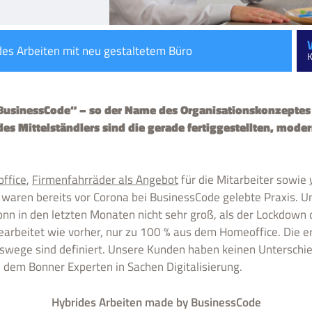
des Arbeiten mit neu gestaltetem Büro
K
usinessCode“ – so der Name des Organisationskonzeptes de
es Mittelständlers sind die gerade fertiggestellten, mode
ffice
,
Firmenfahrräder als Angebot
für die Mitarbeiter sowie
, waren bereits vor Corona bei BusinessCode gelebte Praxis. 
onn in den letzten Monaten nicht sehr groß, als der Lockdown 
arbeitet wie vorher, nur zu 100 % aus dem Homeoffice. Die erf
wege sind definiert. Unsere Kunden haben keinen Unterschied
 dem Bonner Experten in Sachen Digitalisierung.
Hybrides Arbeiten made by BusinessCode