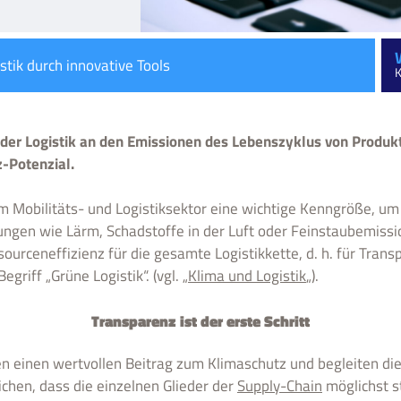
stik durch innovative Tools
K
l der Logistik an den Emissionen des Lebenszyklus von Produk
z-Potenzial.
m Mobilitäts- und Logistiksektor eine wichtige Kenngröße, u
ngen wie Lärm, Schadstoffe in der Luft oder Feinstaubemissi
urceneffizienz für die gesamte Logistikkette, d. h. für Transpo
griff „Grüne Logistik“. (vgl. „
Klima und Logistik
„).
Transparenz ist der erste Schritt
ten einen wertvollen Beitrag zum Klimaschutz und begleiten 
ichen, dass die einzelnen Glieder der
Supply-Chain
möglichst s