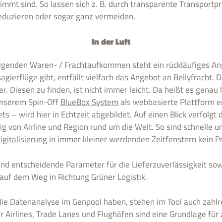
mmt sind. So lassen sich z. B. durch transparente Transportpro
eduzieren oder sogar ganz vermeiden.
In der Luft
eigenden Waren- / Frachtaufkommen steht ein rückläufiges A
ierflüge gibt, entfällt vielfach das Angebot an Bellyfracht. D
er. Diesen zu finden, ist nicht immer leicht. Da heißt es genau
 unserem Spin-Off
BlueBox System
als webbasierte Plattform e
ts – wird hier in Echtzeit abgebildet. Auf einen Blick verfolg
 von Airline und Region rund um die Welt. So sind schnelle un
igitalisierung
in immer kleiner werdenden Zeitfenstern kein P
ind entscheidende Parameter für die Lieferzuverlässigkeit sow
 auf dem Weg in Richtung Grüner Logistik.
die Datenanalyse im Genpool haben, stehen im Tool auch zahlr
 Airlines, Trade Lanes und Flughäfen sind eine Grundlage für