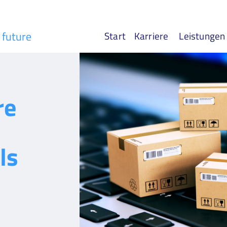
r future
Start
Karriere
Leistungen
re
ls