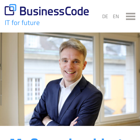
Skip
to
DE
EN
content
IT for future
BusinessCode