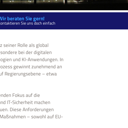
Wir beraten Sie gern!
ontaktieren Sie uns doch einfach
 seiner Rolle als global
sondere bei der digitalen
ologien und KI-Anwendungen. In
sprozess gewinnt zunehmend an
n auf Regierungsebene – etwa
enden Fokus auf die
 und IT-Sicherheit machen
bauen. Diese Anforderungen
hen Maßnahmen – sowohl auf EU-