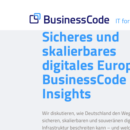
Skip
to
content
IT fo
BusinessCode
Sicheres und
skalierbares
digitales Euro
BusinessCode
Insights
Wir diskutieren, wie Deutschland den Weg
sicheren, skalierbaren und souveränen dig
Infrastruktur beschreiten kann – und welc