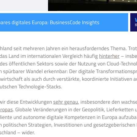
bares digitales Europa: BusinessCode Insights
K
schland seit mehreren Jahren ein herausforderndes Thema. Trotz
 das Land im internationalen Vergleich häufig
hinterher
– insbe
 des öffentlichen Sektors sowie der Nutzung von Cloud-Techn
in spürbarer Wandel erkennbar: Der digitale Transformation
wirtschaft als auch durch verstärkte, koordinierte Initiative
utschen Technologie-Stacks.
wir diese Entwicklungen
sehr genau
, insbesondere den wachs
uropas
. Globale Veränderungen in der Geopolitik, Lieferketten
resiliente und autonome digitale Kompetenzen in Europa aufzu
in politischen Strategien, Investitionen und gesetzgeberisc
schland – wider.