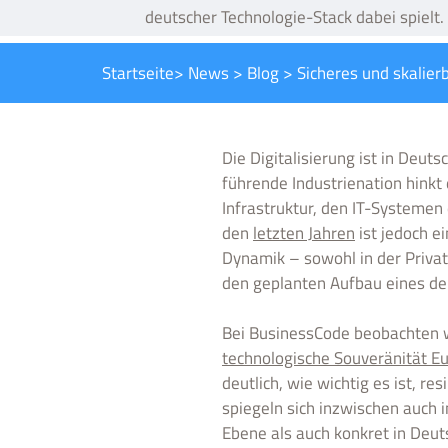
deutscher Technologie-Stack dabei spielt.
Startseite
>
News
>
Blog
>
Sicheres und skalier
Die Digitalisierung ist in Deut
führende Industrienation hinkt
Infrastruktur, den IT-Systemen
den
letzten Jahren
ist jedoch e
Dynamik – sowohl in der Privat
den geplanten Aufbau eines de
Bei BusinessCode beobachten 
technologische Souveränität E
deutlich, wie wichtig es ist, 
spiegeln sich inzwischen auch 
Ebene als auch konkret in Deut