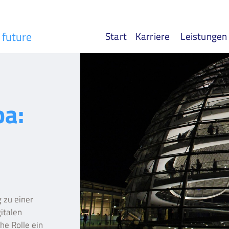
r future
Start
Karriere
Leistungen
pa:
 zu einer
italen
he Rolle ein