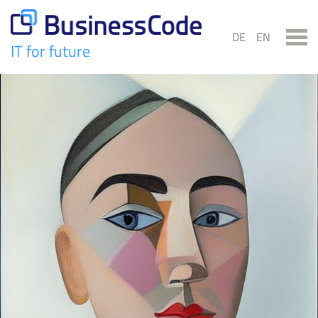
Skip
to
DE
EN
content
IT for future
BusinessCode