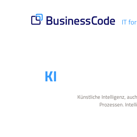
Skip
to
content
IT fo
BusinessCode
KI
Künstliche Intelligenz, auc
Prozessen. Intell