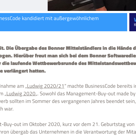
nessCode kandidiert mit außergewöhnlichem
K
it. Die Übergabe des Bonner Mittelständlers in die Hände d
zogen. Hierüber freut man sich bei dem Bonner Softwaredi
r die laufende Wettbewerbsrunde des Mittelstandswettbewe
 verlängert hatten.
ilnahme am „
Ludwig 2020/21
“ machte BusinessCode bereits 
m „
Ludwig 2020
„. Sowohl das Management-Buy-out made by 
erb sollten im Sommer des vergangenen Jahres beendet sein
h war.
Buy-out im Oktober 2020, kurz vor dem 21. Geburtstag von B
ron übergab das Unternehmen in die Verantwortung der Mitar