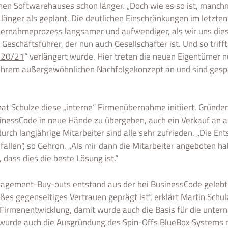
en Softwarehauses schon länger. „Doch wie es so ist, manchm
änger als geplant. Die deutlichen Einschränkungen im letzten 
rnahmeprozess langsamer und aufwendiger, als wir uns dies 
Geschäftsführer, der nun auch Gesellschafter ist. Und so trifft
020/21
“ verlängert wurde. Hier treten die neuen Eigentümer n
hrem außergewöhnlichen Nachfolgekonzept an und sind gespan
t Schulze diese „interne“ Firmenübernahme initiiert. Gründe
usinessCode in neue Hände zu übergeben, auch ein Verkauf an
rch langjährige Mitarbeiter sind alle sehr zufrieden. „Die En
gefallen“, so Gehron. „Als mir dann die Mitarbeiter angeboten
dass dies die beste Lösung ist.“
anagement-Buy-outs entstand aus der bei BusinessCode gelebt
ßes gegenseitiges Vertrauen geprägt ist“, erklärt Martin Sc
er Firmenentwicklung, damit wurde auch die Basis für die unt
f wurde auch die Ausgründung des Spin-Offs
BlueBox Systems
n