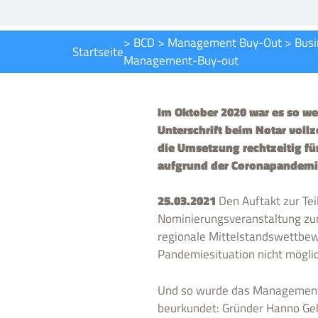
>
BCD
>
Management Buy-Out
>
Busi
Startseite
Management-Buy-out
Im Oktober 2020 war es so we
Unterschrift beim Notar voll
die Umsetzung rechtzeitig fü
aufgrund der Coronapandemie
25.03.2021
Den Auftakt zur Te
Nominierungsveranstaltung zu
regionale Mittelstandswettbew
Pandemiesituation nicht möglic
Und so wurde das Management-
beurkundet: Gründer Hanno Geh