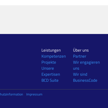
Leistungen
Über uns
Kompetenzen
Partner
Projekte
Wir engagieren
Unsere
uns
Expertisen
Wir sind
BCD Suite
BusinessCode
hutzinformation
Impressum