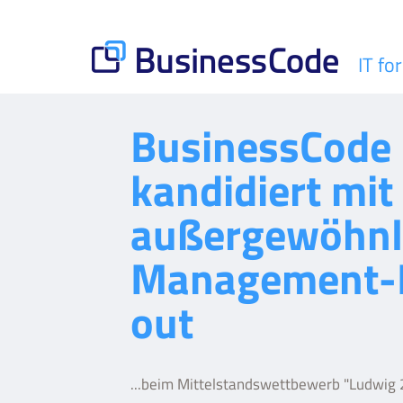
Skip
to
content
IT fo
BusinessCode
BusinessCode
kandidiert mit
außergewöhnl
Management-
out
...beim Mittelstandswettbewerb "Ludwig