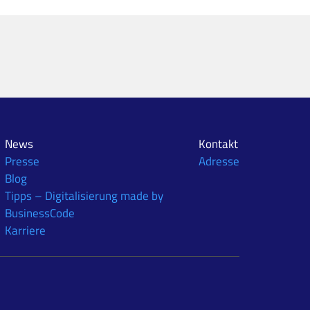
News
Kontakt
Presse
Adresse
Blog
Tipps – Digitalisierung made by
BusinessCode
Karriere