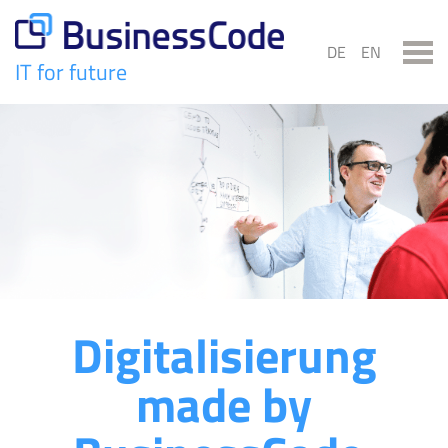
Skip
to
DE
EN
content
IT for future
BusinessCode
Digitalisierung
made by