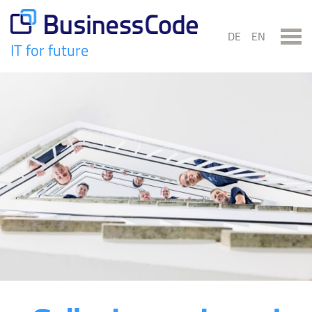
Skip
to
DE
EN
content
IT for future
BusinessCode