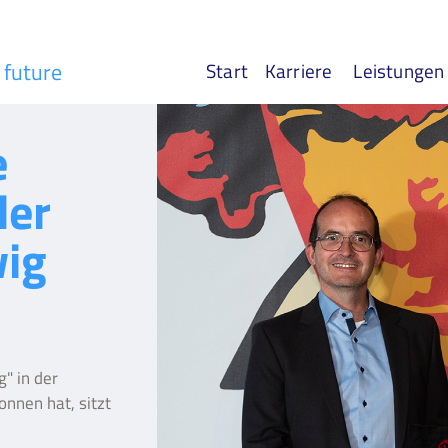
r future
Start
Karriere
Leistungen
e
der
wig
" in der
nnen hat, sitzt