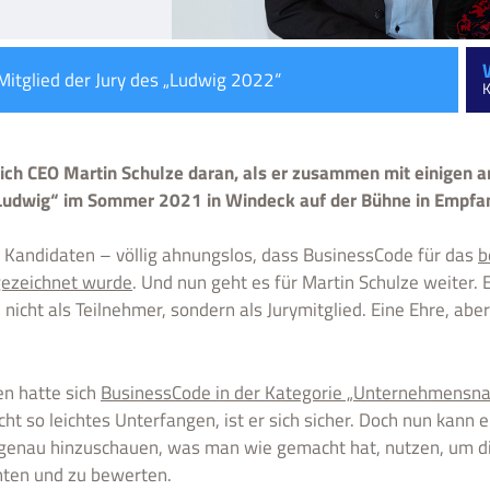
Mitglied der Jury des „Ludwig 2022“
K
sich CEO Martin Schulze daran, als er zusammen mit einigen 
„Ludwig“ im Sommer 2021 in Windeck auf der Bühne in Empfa
n Kandidaten – völlig ahnungslos, dass BusinessCode für das
b
ezeichnet wurde
. Und nun geht es für Martin Schulze weiter. 
cht als Teilnehmer, sondern als Jurymitglied. Eine Ehre, aber
n hatte sich
BusinessCode in der Kategorie „Unternehmensna
ht so leichtes Unterfangen, ist er sich sicher. Doch nun kann e
 genau hinzuschauen, was man wie gemacht hat, nutzen, um di
ten und zu bewerten.