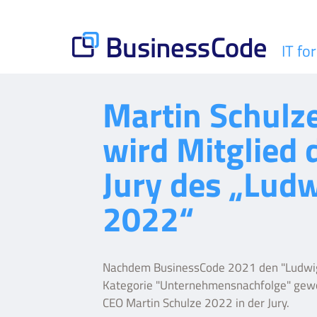
Skip
to
content
IT fo
BusinessCode
Martin Schulz
wird Mitglied 
Jury des „Lud
2022“
Nachdem BusinessCode 2021 den "Ludwig
Kategorie "Unternehmensnachfolge" gewo
CEO Martin Schulze 2022 in der Jury.